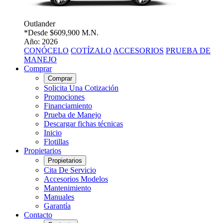
Outlander
*Desde
$609,900 M.N.
Año: 2026
CONÓCELO
COTÍZALO
ACCESORIOS
PRUEBA DE
MANEJO
Comprar
Comprar
Solicita Una Cotización
Promociones
Financiamiento
Prueba de Manejo
Descargar fichas técnicas
Inicio
Flotillas
Propietarios
Propietarios
Cita De Servicio
Accesorios Modelos
Mantenimiento
Manuales
Garantía
Contacto