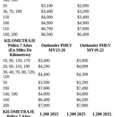
50
$3,190
$2,990
30, 70, 190
$3,499
$3,299
150
$4,090
$3,499
160
$4,990
$4,900
110
$6,799
$7,899
100, 200
$6,590
$6,499
KILOMETRAJE
Póliza 7 Años
Outlander PHEV
Outlander PHEV
(En Miles De
MY23-26
MY19-22
Kilómetros)
10, 90, 130, 170
$3,490
$3,090
20, 60, 110, 190
$4,290
$4,099
30, 40, 70, 80, 120,
$4,490
$4,399
150
50
$3,599
$3,290
100
$7,690
$7,490
140, 180
$4,099
$4,000
160
$6,499
$6,290
200
$7,999
$7,800
KILOMETRAJE
L200 2025
L200 2025
L200 2025
Póliza 7 Años