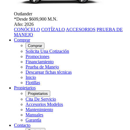
Outlander
*Desde
$609,900 M.N.
Año: 2026
CONÓCELO
COTÍZALO
ACCESORIOS
PRUEBA DE
MANEJO
Comprar
Comprar
Solicita Una Cotización
Promociones
Financiamiento
Prueba de Manejo
Descargar fichas técnicas
Inicio
Flotillas
Propietarios
Propietarios
Cita De Servicio
Accesorios Modelos
Mantenimiento
Manuales
Garantía
Contacto