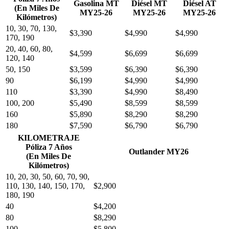
Gasolina MT
Diésel MT
Diésel AT
(En Miles De
MY25-26
MY25-26
MY25-26
Kilómetros)
10, 30, 70, 130,
$3,390
$4,990
$4,990
170, 190
20, 40, 60, 80,
$4,599
$6,699
$6,699
120, 140
50, 150
$3,599
$6,390
$6,390
90
$6,199
$4,990
$4,990
110
$3,390
$4,990
$8,490
100, 200
$5,490
$8,599
$8,599
160
$5,890
$8,290
$8,290
180
$7,590
$6,790
$6,790
KILOMETRAJE
Póliza 7 Años
Outlander MY26
(En Miles De
Kilómetros)
10, 20, 30, 50, 60, 70, 90,
110, 130, 140, 150, 170,
$2,900
180, 190
40
$4,200
80
$8,290
100
$5,800