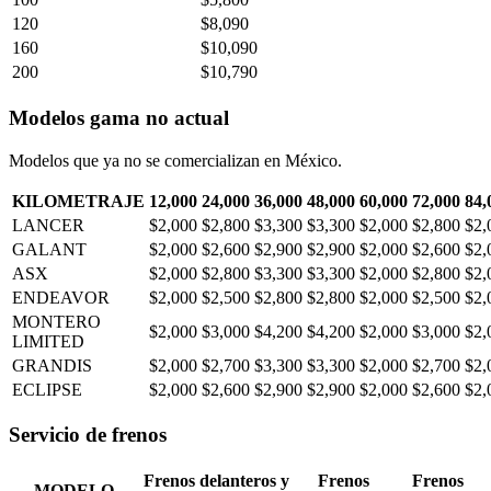
120
$8,090
160
$10,090
200
$10,790
Modelos gama no actual
Modelos que ya no se comercializan en México.
KILOMETRAJE
12,000
24,000
36,000
48,000
60,000
72,000
84,
LANCER
$2,000
$2,800
$3,300
$3,300
$2,000
$2,800
$2,
GALANT
$2,000
$2,600
$2,900
$2,900
$2,000
$2,600
$2,
ASX
$2,000
$2,800
$3,300
$3,300
$2,000
$2,800
$2,
ENDEAVOR
$2,000
$2,500
$2,800
$2,800
$2,000
$2,500
$2,
MONTERO
$2,000
$3,000
$4,200
$4,200
$2,000
$3,000
$2,
LIMITED
GRANDIS
$2,000
$2,700
$3,300
$3,300
$2,000
$2,700
$2,
ECLIPSE
$2,000
$2,600
$2,900
$2,900
$2,000
$2,600
$2,
Servicio de frenos
Frenos delanteros y
Frenos
Frenos
MODELO