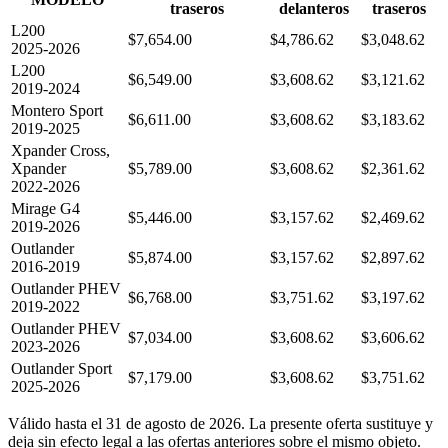
traseros
delanteros
traseros
L200
$7,654.00
$4,786.62
$3,048.62
2025-2026
L200
$6,549.00
$3,608.62
$3,121.62
2019-2024
Montero Sport
$6,611.00
$3,608.62
$3,183.62
2019-2025
Xpander Cross,
Xpander
$5,789.00
$3,608.62
$2,361.62
2022-2026
Mirage G4
$5,446.00
$3,157.62
$2,469.62
2019-2026
Outlander
$5,874.00
$3,157.62
$2,897.62
2016-2019
Outlander PHEV
$6,768.00
$3,751.62
$3,197.62
2019-2022
Outlander PHEV
$7,034.00
$3,608.62
$3,606.62
2023-2026
Outlander Sport
$7,179.00
$3,608.62
$3,751.62
2025-2026
Válido hasta el 31 de agosto de 2026. La presente oferta sustituye y
deja sin efecto legal a las ofertas anteriores sobre el mismo objeto.