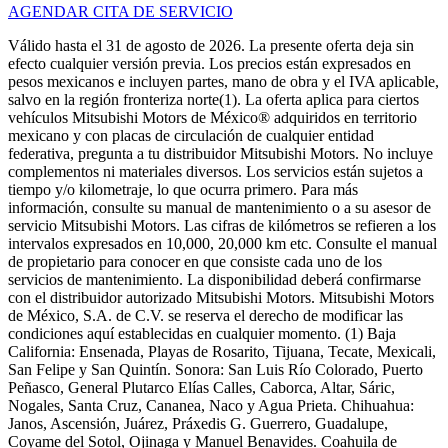
AGENDAR CITA DE SERVICIO
Válido hasta el 31 de agosto de 2026. La presente oferta deja sin
efecto cualquier versión previa. Los precios están expresados en
pesos mexicanos e incluyen partes, mano de obra y el IVA aplicable,
salvo en la región fronteriza norte(1). La oferta aplica para ciertos
vehículos Mitsubishi Motors de México® adquiridos en territorio
mexicano y con placas de circulación de cualquier entidad
federativa, pregunta a tu distribuidor Mitsubishi Motors. No incluye
complementos ni materiales diversos. Los servicios están sujetos a
tiempo y/o kilometraje, lo que ocurra primero. Para más
información, consulte su manual de mantenimiento o a su asesor de
servicio Mitsubishi Motors. Las cifras de kilómetros se refieren a los
intervalos expresados en 10,000, 20,000 km etc. Consulte el manual
de propietario para conocer en que consiste cada uno de los
servicios de mantenimiento. La disponibilidad deberá confirmarse
con el distribuidor autorizado Mitsubishi Motors. Mitsubishi Motors
de México, S.A. de C.V. se reserva el derecho de modificar las
condiciones aquí establecidas en cualquier momento. (1) Baja
California: Ensenada, Playas de Rosarito, Tijuana, Tecate, Mexicali,
San Felipe y San Quintín. Sonora: San Luis Río Colorado, Puerto
Peñasco, General Plutarco Elías Calles, Caborca, Altar, Sáric,
Nogales, Santa Cruz, Cananea, Naco y Agua Prieta. Chihuahua:
Janos, Ascensión, Juárez, Práxedis G. Guerrero, Guadalupe,
Coyame del Sotol, Ojinaga y Manuel Benavides. Coahuila de