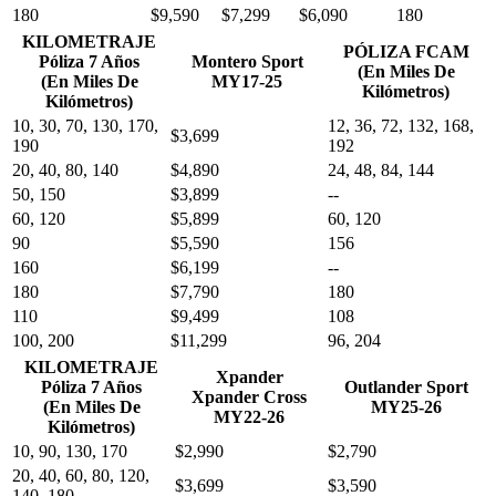
180
$9,590
$7,299
$6,090
180
KILOMETRAJE
PÓLIZA FCAM
Póliza 7 Años
Montero Sport
(En Miles De
(En Miles De
MY17-25
Kilómetros)
Kilómetros)
10, 30, 70, 130, 170,
12, 36, 72, 132, 168,
$3,699
190
192
20, 40, 80, 140
$4,890
24, 48, 84, 144
50, 150
$3,899
--
60, 120
$5,899
60, 120
90
$5,590
156
160
$6,199
--
180
$7,790
180
110
$9,499
108
100, 200
$11,299
96, 204
KILOMETRAJE
Xpander
Póliza 7 Años
Outlander Sport
Xpander Cross
(En Miles De
MY25-26
MY22-26
Kilómetros)
10, 90, 130, 170
$2,990
$2,790
20, 40, 60, 80, 120,
$3,699
$3,590
140, 180