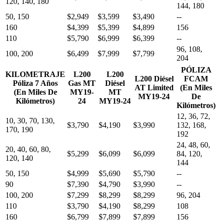
120, 140, 180
144, 180
50, 150
$2,949
$3,599
$3,490
--
160
$4,399
$5,399
$4,899
156
110
$5,790
$6,999
$6,399
--
96, 108,
100, 200
$6,499
$7,999
$7,799
204
PÓLIZA
KILOMETRAJE
L200
L200
L200 Diésel
FCAM
Póliza 7 Años
Gas MT
Diésel
AT Limited
(En Miles
(En Miles De
MY19-
MT
MY19-24
De
Kilómetros)
24
MY19-24
Kilómetros)
12, 36, 72,
10, 30, 70, 130,
$3,790
$4,190
$3,990
132, 168,
170, 190
192
24, 48, 60,
20, 40, 60, 80,
$5,299
$6,099
$6,099
84, 120,
120, 140
144
50, 150
$4,999
$5,690
$5,790
--
90
$7,390
$4,790
$3,990
--
100, 200
$7,299
$8,299
$8,299
96, 204
110
$3,790
$4,190
$8,299
108
160
$6,799
$7,899
$7,899
156