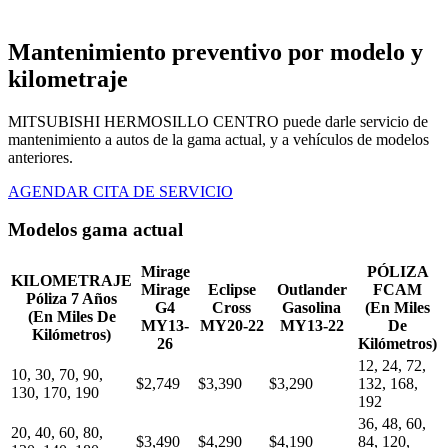
Mantenimiento preventivo por modelo y
kilometraje
MITSUBISHI HERMOSILLO CENTRO puede darle servicio de
mantenimiento a autos de la gama actual, y a vehículos de modelos
anteriores.
AGENDAR CITA DE SERVICIO
Modelos gama actual
Mirage
PÓLIZA
KILOMETRAJE
Mirage
Eclipse
Outlander
FCAM
Póliza 7 Años
G4
Cross
Gasolina
(En Miles
(En Miles De
MY13-
MY20-22
MY13-22
De
Kilómetros)
26
Kilómetros)
12, 24, 72,
10, 30, 70, 90,
$2,749
$3,390
$3,290
132, 168,
130, 170, 190
192
36, 48, 60,
20, 40, 60, 80,
$3,490
$4,290
$4,190
84, 120,