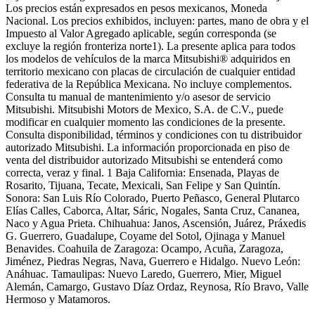
Los precios están expresados en pesos mexicanos, Moneda
Nacional. Los precios exhibidos, incluyen: partes, mano de obra y el
Impuesto al Valor Agregado aplicable, según corresponda (se
excluye la región fronteriza norte1). La presente aplica para todos
los modelos de vehículos de la marca Mitsubishi® adquiridos en
territorio mexicano con placas de circulación de cualquier entidad
federativa de la República Mexicana. No incluye complementos.
Consulta tu manual de mantenimiento y/o asesor de servicio
Mitsubishi. Mitsubishi Motors de Mexico, S.A. de C.V., puede
modificar en cualquier momento las condiciones de la presente.
Consulta disponibilidad, términos y condiciones con tu distribuidor
autorizado Mitsubishi. La información proporcionada en piso de
venta del distribuidor autorizado Mitsubishi se entenderá como
correcta, veraz y final. 1 Baja California: Ensenada, Playas de
Rosarito, Tijuana, Tecate, Mexicali, San Felipe y San Quintín.
Sonora: San Luis Río Colorado, Puerto Peñasco, General Plutarco
Elías Calles, Caborca, Altar, Sáric, Nogales, Santa Cruz, Cananea,
Naco y Agua Prieta. Chihuahua: Janos, Ascensión, Juárez, Práxedis
G. Guerrero, Guadalupe, Coyame del Sotol, Ojinaga y Manuel
Benavides. Coahuila de Zaragoza: Ocampo, Acuña, Zaragoza,
Jiménez, Piedras Negras, Nava, Guerrero e Hidalgo. Nuevo León:
Anáhuac. Tamaulipas: Nuevo Laredo, Guerrero, Mier, Miguel
Alemán, Camargo, Gustavo Díaz Ordaz, Reynosa, Río Bravo, Valle
Hermoso y Matamoros.