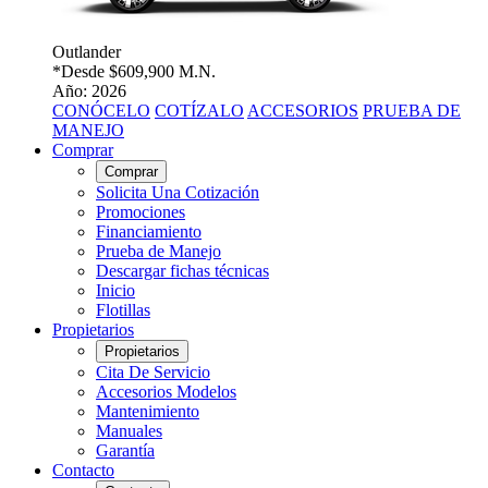
Outlander
*Desde
$609,900 M.N.
Año: 2026
CONÓCELO
COTÍZALO
ACCESORIOS
PRUEBA DE
MANEJO
Comprar
Comprar
Solicita Una Cotización
Promociones
Financiamiento
Prueba de Manejo
Descargar fichas técnicas
Inicio
Flotillas
Propietarios
Propietarios
Cita De Servicio
Accesorios Modelos
Mantenimiento
Manuales
Garantía
Contacto