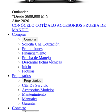
Outlander
*Desde
$609,900 M.N.
Año: 2026
CONÓCELO
COTÍZALO
ACCESORIOS
PRUEBA DE
MANEJO
Comprar
Comprar
Solicita Una Cotización
Promociones
Financiamiento
Prueba de Manejo
Descargar fichas técnicas
Inicio
Flotillas
Propietarios
Propietarios
Cita De Servicio
Accesorios Modelos
Mantenimiento
Manuales
Garantía
Contacto