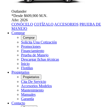
Outlander
*Desde
$609,900 M.N.
Año: 2026
CONÓCELO
COTÍZALO
ACCESORIOS
PRUEBA DE
MANEJO
Comprar
Comprar
Solicita Una Cotización
Promociones
Financiamiento
Prueba de Manejo
Descargar fichas técnicas
Inicio
Flotillas
Propietarios
Propietarios
Cita De Servicio
Accesorios Modelos
Mantenimiento
Manuales
Garantía
Contacto