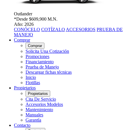
Outlander
*Desde
$609,900 M.N.
Año: 2026
CONÓCELO
COTÍZALO
ACCESORIOS
PRUEBA DE
MANEJO
Comprar
Comprar
Solicita Una Cotización
Promociones
Financiamiento
Prueba de Manejo
Descargar fichas técnicas
Inicio
Flotillas
Propietarios
Propietarios
Cita De Servicio
Accesorios Modelos
Mantenimiento
Manuales
Garantía
Contacto