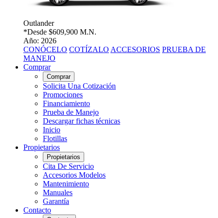
Outlander
*Desde
$609,900 M.N.
Año: 2026
CONÓCELO
COTÍZALO
ACCESORIOS
PRUEBA DE
MANEJO
Comprar
Comprar
Solicita Una Cotización
Promociones
Financiamiento
Prueba de Manejo
Descargar fichas técnicas
Inicio
Flotillas
Propietarios
Propietarios
Cita De Servicio
Accesorios Modelos
Mantenimiento
Manuales
Garantía
Contacto