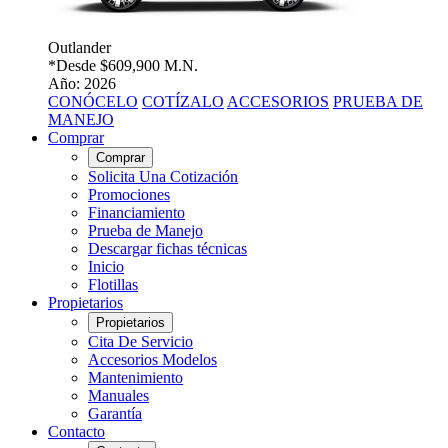
Outlander
*Desde
$609,900 M.N.
Año: 2026
CONÓCELO
COTÍZALO
ACCESORIOS
PRUEBA DE
MANEJO
Comprar
Comprar
Solicita Una Cotización
Promociones
Financiamiento
Prueba de Manejo
Descargar fichas técnicas
Inicio
Flotillas
Propietarios
Propietarios
Cita De Servicio
Accesorios Modelos
Mantenimiento
Manuales
Garantía
Contacto