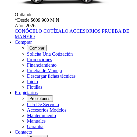
Outlander
*Desde
$609,900 M.N.
Año: 2026
CONÓCELO
COTÍZALO
ACCESORIOS
PRUEBA DE
MANEJO
Comprar
Comprar
Solicita Una Cotización
Promociones
Financiamiento
Prueba de Manejo
Descargar fichas técnicas
Inicio
Flotillas
Propietarios
Propietarios
Cita De Servicio
Accesorios Modelos
Mantenimiento
Manuales
Garantía
Contacto