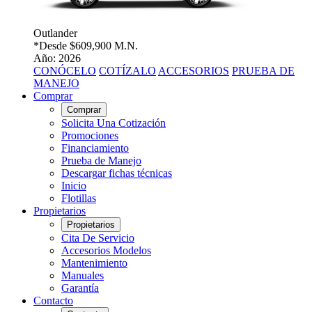
Outlander
*Desde
$609,900 M.N.
Año: 2026
CONÓCELO
COTÍZALO
ACCESORIOS
PRUEBA DE
MANEJO
Comprar
Comprar
Solicita Una Cotización
Promociones
Financiamiento
Prueba de Manejo
Descargar fichas técnicas
Inicio
Flotillas
Propietarios
Propietarios
Cita De Servicio
Accesorios Modelos
Mantenimiento
Manuales
Garantía
Contacto