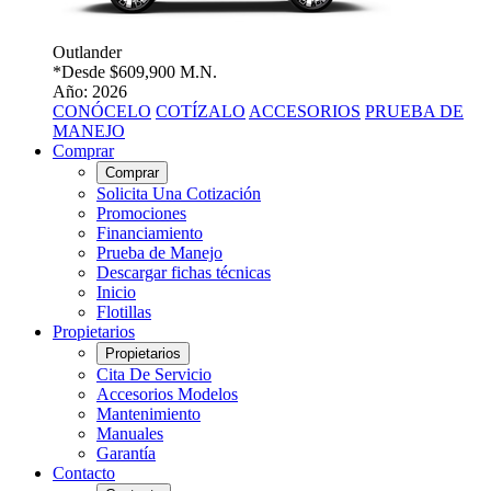
Outlander
*Desde
$609,900 M.N.
Año: 2026
CONÓCELO
COTÍZALO
ACCESORIOS
PRUEBA DE
MANEJO
Comprar
Comprar
Solicita Una Cotización
Promociones
Financiamiento
Prueba de Manejo
Descargar fichas técnicas
Inicio
Flotillas
Propietarios
Propietarios
Cita De Servicio
Accesorios Modelos
Mantenimiento
Manuales
Garantía
Contacto