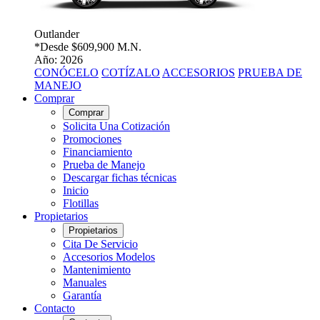
Outlander
*Desde
$609,900 M.N.
Año: 2026
CONÓCELO
COTÍZALO
ACCESORIOS
PRUEBA DE
MANEJO
Comprar
Comprar
Solicita Una Cotización
Promociones
Financiamiento
Prueba de Manejo
Descargar fichas técnicas
Inicio
Flotillas
Propietarios
Propietarios
Cita De Servicio
Accesorios Modelos
Mantenimiento
Manuales
Garantía
Contacto