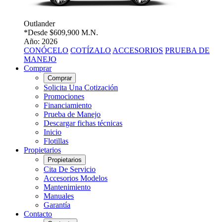
Outlander
*Desde
$609,900 M.N.
Año: 2026
CONÓCELO
COTÍZALO
ACCESORIOS
PRUEBA DE
MANEJO
Comprar
Comprar
Solicita Una Cotización
Promociones
Financiamiento
Prueba de Manejo
Descargar fichas técnicas
Inicio
Flotillas
Propietarios
Propietarios
Cita De Servicio
Accesorios Modelos
Mantenimiento
Manuales
Garantía
Contacto