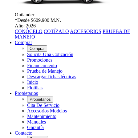
Outlander
*Desde
$609,900 M.N.
Año: 2026
CONÓCELO
COTÍZALO
ACCESORIOS
PRUEBA DE
MANEJO
Comprar
Comprar
Solicita Una Cotización
Promociones
Financiamiento
Prueba de Manejo
Descargar fichas técnicas
Inicio
Flotillas
Propietarios
Propietarios
Cita De Servicio
Accesorios Modelos
Mantenimiento
Manuales
Garantía
Contacto