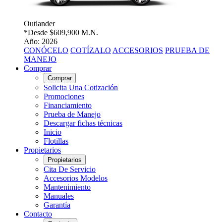
Outlander
*Desde
$609,900 M.N.
Año: 2026
CONÓCELO
COTÍZALO
ACCESORIOS
PRUEBA DE
MANEJO
Comprar
Comprar
Solicita Una Cotización
Promociones
Financiamiento
Prueba de Manejo
Descargar fichas técnicas
Inicio
Flotillas
Propietarios
Propietarios
Cita De Servicio
Accesorios Modelos
Mantenimiento
Manuales
Garantía
Contacto