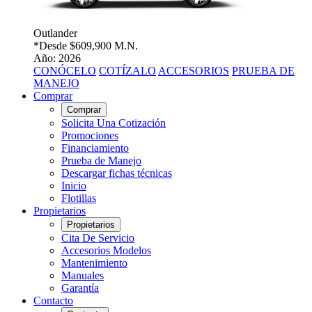
Outlander
*Desde
$609,900 M.N.
Año: 2026
CONÓCELO
COTÍZALO
ACCESORIOS
PRUEBA DE
MANEJO
Comprar
Comprar
Solicita Una Cotización
Promociones
Financiamiento
Prueba de Manejo
Descargar fichas técnicas
Inicio
Flotillas
Propietarios
Propietarios
Cita De Servicio
Accesorios Modelos
Mantenimiento
Manuales
Garantía
Contacto