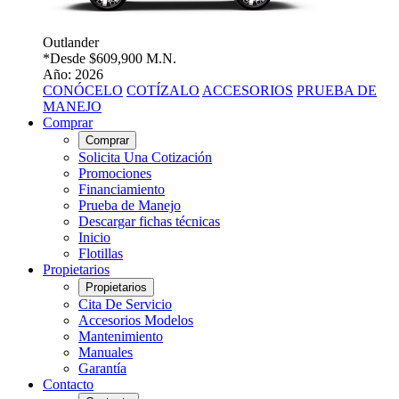
Outlander
*Desde
$609,900 M.N.
Año: 2026
CONÓCELO
COTÍZALO
ACCESORIOS
PRUEBA DE
MANEJO
Comprar
Comprar
Solicita Una Cotización
Promociones
Financiamiento
Prueba de Manejo
Descargar fichas técnicas
Inicio
Flotillas
Propietarios
Propietarios
Cita De Servicio
Accesorios Modelos
Mantenimiento
Manuales
Garantía
Contacto