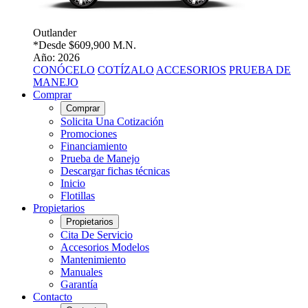
Outlander
*Desde
$609,900 M.N.
Año: 2026
CONÓCELO
COTÍZALO
ACCESORIOS
PRUEBA DE
MANEJO
Comprar
Comprar
Solicita Una Cotización
Promociones
Financiamiento
Prueba de Manejo
Descargar fichas técnicas
Inicio
Flotillas
Propietarios
Propietarios
Cita De Servicio
Accesorios Modelos
Mantenimiento
Manuales
Garantía
Contacto